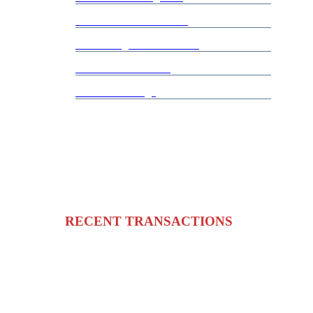
Andrea Von Chrismar M.
Isabel Margarita Wolleter E.
Nicolás Yuraszeck K.
Bernardita Zuñiga
RECENT TRANSACTIONS