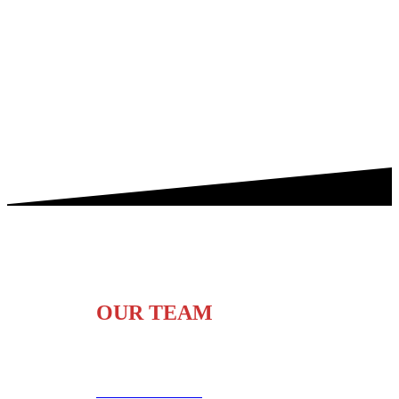
Get to know our Firm
OUR TEAM
Javier Albornoz C.