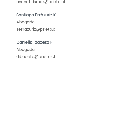
avonchrismar@prieto.cl
Santiago Errázuriz K.
Abogado
serrazuriz@prieto.cl
Daniella Ibaceta F
Abogada
dibaceta@prieto.cl