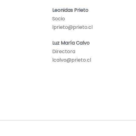
Leonidas Prieto
Socio
lprieto@prieto.cl
Luz María Calvo
Directora
lcalvo@prieto.cl