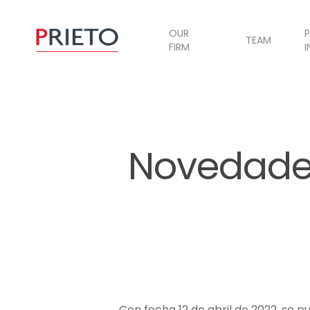
OUR
P
TEAM
FIRM
I
Novedades
Con fecha 12 de abril de 2022, se p