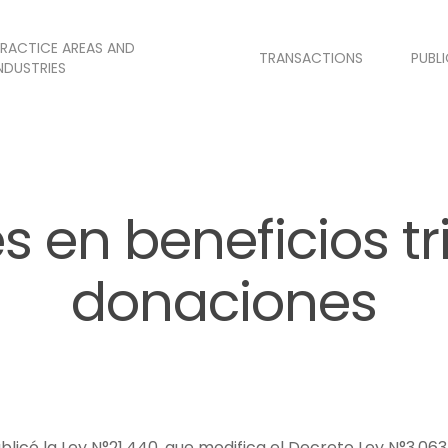
RACTICE AREAS AND
TRANSACTIONS
PUBL
NDUSTRIES
 en beneficios tri
donaciones
ublicó la Ley N°21.440, que modifica el Decreto Ley N°3.063