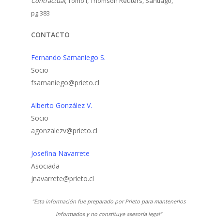
Contractual
, Tomo I, Thomson Reuters, Santiago,
pg.383
CONTACTO
Fernando Samaniego S.
Socio
fsamaniego@prieto.cl
Alberto González V.
Socio
agonzalezv@prieto.cl
Josefina Navarrete
Asociada
jnavarrete@prieto.cl
“Esta información fue preparado por Prieto para mantenerlos
informados y no constituye asesoría legal”