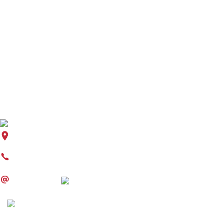
OUR FIRM
TEAM
PRACTICE AREAS AND INDUSTRIES
TRANSACTIONS
PUBLICATIONS
Alonso de Córdova 4355, piso 15, Vitacura, Santiago – Chile
+562 2280 5000
prieto@prieto.cl