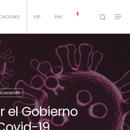
ICACIONES
ESP
ENG
licaciones
r el Gobierno
 Covid-19