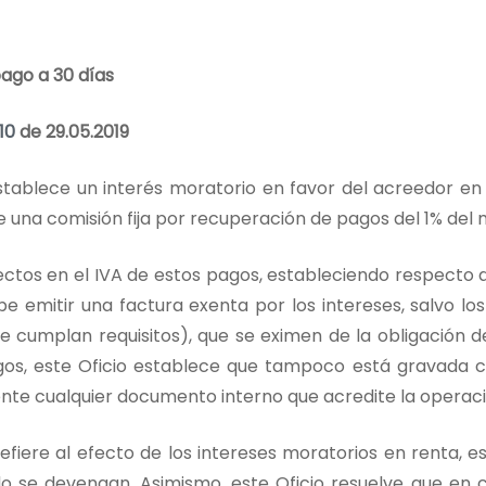
pago a 30 días
10
de 29.05.2019
stablece un interés moratorio en favor del acreedor en
 una comisión fija por recuperación de pagos del 1% del
 efectos en el IVA de estos pagos, estableciendo respecto 
 emitir una factura exenta por los intereses, salvo los
e cumplan requisitos), que se eximen de la obligación de
os, este Oficio establece que tampoco está gravada c
iente cualquier documento interno que acredite la operaci
e refiere al efecto de los intereses moratorios en renta
 se devengan. Asimismo, este Oficio resuelve que en 