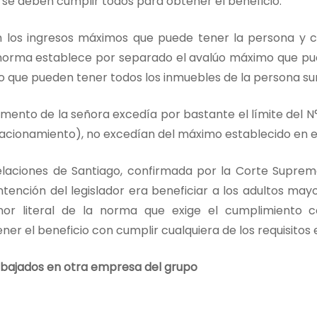
ue se deben cumplir todos para obtener el beneficio.
on los ingresos máximos que puede tener la persona y 
 norma establece por separado el avalúo máximo que pue
o que pueden tener todos los inmuebles de la persona su
amento de la señora excedía por bastante el límite del N°
cionamiento), no excedían del máximo establecido en el
laciones de Santiago, confirmada por la Corte Suprema,
intención del legislador era beneficiar a los adultos m
or literal de la norma que exige el cumplimiento co
er el beneficio con cumplir cualquiera de los requisitos 
abajados en otra empresa del grupo