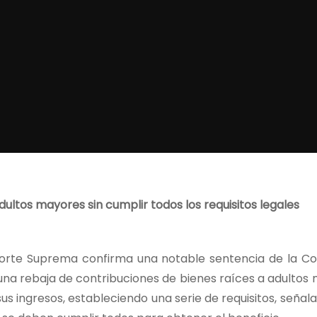
ultos mayores sin cumplir todos los requisitos legales
Corte Suprema confirma una notable sentencia de la Co
 una rebaja de contribuciones de bienes raíces a adulto
us ingresos, estableciendo una serie de requisitos, seña