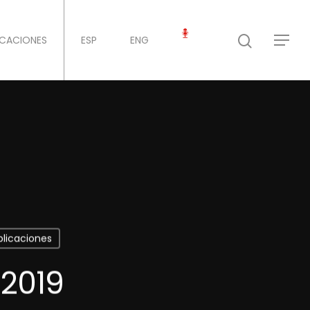
ICACIONES
ESP
ENG
blicaciones
 2019