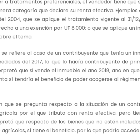
er a tratamientos preferenciales, el vendedor tiene que 
era categoría que declare su renta efectiva. Ejemplos 
el 2004, que se aplique el tratamiento vigente al 31/12/
echo a una exención por UF 8.000; o que se aplique un i
sobre el tema.
ue se refiere al caso de un contribuyente que tenía un i
ediados del 2017, lo que lo hacía contribuyente de pri
terpretó que si vende el inmueble el año 2018, año en qu
ta sí tendría el beneficio de poder acogerse al régimen
 en que se pregunta respecto a la situación de un cont
grícola por el que tributa con renta efectiva, pero ti
erpretó que respecto de los bienes que no estén incluid
no agrícolas, sí tiene el beneficio, por lo que podría acced