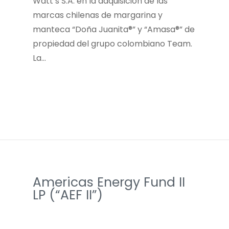
Watt’s S.A. en la adquisición de las
marcas chilenas de margarina y
manteca “Doña Juanita®” y “Amasa®” de
propiedad del grupo colombiano Team.
La…
Americas Energy Fund II
LP (“AEF II”)