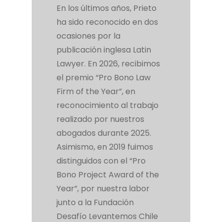
En los últimos años, Prieto
ha sido reconocido en dos
ocasiones por la
publicación inglesa Latin
Lawyer. En 2026, recibimos
el premio “Pro Bono Law
Firm of the Year”, en
reconocimiento al trabajo
realizado por nuestros
abogados durante 2025.
Asimismo, en 2019 fuimos
distinguidos con el “Pro
Bono Project Award of the
Year”, por nuestra labor
junto a la Fundación
Desafío Levantemos Chile