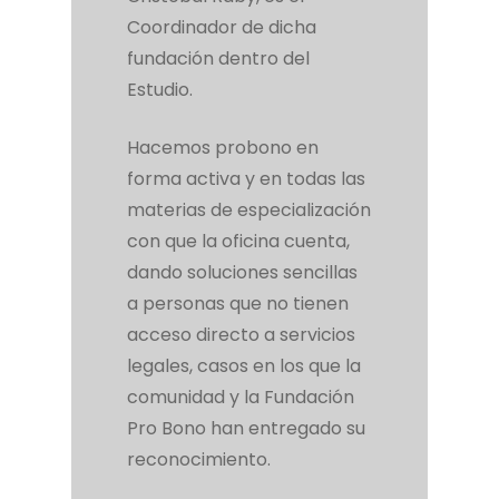
Coordinador de dicha
fundación dentro del
Estudio.
Hacemos probono en
forma activa y en todas las
materias de especialización
con que la oficina cuenta,
dando soluciones sencillas
a personas que no tienen
acceso directo a servicios
legales, casos en los que la
comunidad y la Fundación
Pro Bono han entregado su
reconocimiento.