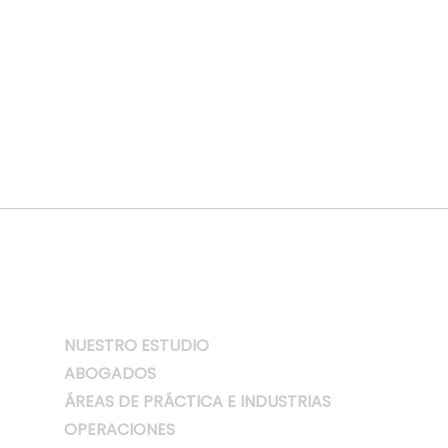
estudios de posgrado, labores académicas y
otros.
COMPLETAR EL FORMULARIO
NUESTRO ESTUDIO
ABOGADOS
ÁREAS DE PRÁCTICA E INDUSTRIAS
OPERACIONES