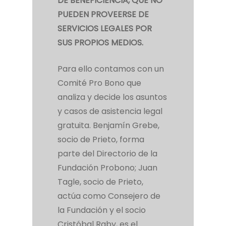
DE BENEFICIENCIA, QUE NO
PUEDEN PROVEERSE DE
SERVICIOS LEGALES POR
SUS PROPIOS MEDIOS.
Para ello contamos con un
Comité Pro Bono que
analiza y decide los asuntos
y casos de asistencia legal
gratuita. Benjamín Grebe,
socio de Prieto, forma
parte del Directorio de la
Fundación Probono; Juan
Tagle, socio de Prieto,
actúa como Consejero de
la Fundación y el socio
Cristóbal Raby, es el