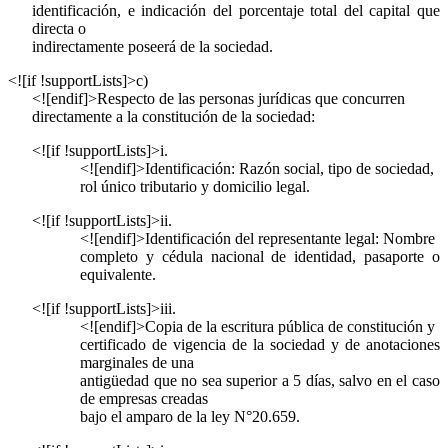
identificación, e indicación del porcentaje total del capital que
directa o
indirectamente poseerá de la sociedad.
<![if !supportLists]>
c)
<![endif]>Respecto de las personas jurídicas que concurren
directamente a la constitución de la sociedad:
<![if !supportLists]>
i.
<![endif]>Identificación: Razón social, tipo de sociedad,
rol único tributario y domicilio legal.
<![if !supportLists]>
ii.
<![endif]>Identificación del representante legal: Nombre
completo y cédula nacional de identidad, pasaporte o
equivalente.
<![if !supportLists]>
iii.
<![endif]>Copia de la escritura pública de constitución y
certificado de vigencia de la sociedad y de anotaciones
marginales de una
antigüedad que no sea superior a 5 días, salvo en el caso
de empresas creadas
bajo el amparo de la ley N°20.659.