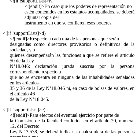
<![if !supportLists]>
iv.
<![endif]>En caso que los poderes de representación no
estén contenidos en los estatutos acompañados, se deberá
adjuntar copia del
instrumento en que se confieren esos poderes.
<![if !supportLists]>
d)
<![endif]>Respecto a cada una de las personas que serán
designadas como directores provisorios o definitivos de la
sociedad, y a
quienes desempeñarán las funciones a que se refiere el artículo
50 de la Ley
N°18.046: declaración jurada suscrita por la persona
correspondiente respecto a
que no se encuentra en ninguna de las inhabilidades señaladas
en los artículos
35 y 36 de la Ley N°18.046 ni, en caso de bolsas de valores, en
el artículo 46
de la Ley N°18.045.
<![if !supportLists]>
e)
<![endif]>Para efectos del eventual ejercicio por parte de
la Comisión de la facultad conferida en el artículo 20, numeral
12, del Decreto
Ley N° 3.538, se deberá indicar si cualesquiera de las personas