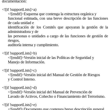
documentación:
<![if !supportLists]>
a)
<![endif]>Esquema que contenga la estructura orgánica y
funcional estimada, con una breve descripción de las funciones
de cada unidad e
identificación de los Comités que apoyaran la gestión de la
administradora y de
las personas o unidades a cargo de las funciones de gestión de
riesgos,
auditoría interna y cumplimiento.
<![if !supportLists]>
b)
<![endif]>Versión inicial de las Políticas de Seguridad y
Manejo de Información.
<![if !supportLists]>
c)
<![endif]>Versión inicial del Manual de Gestión de Riesgos
y Control Interno.
<![if !supportLists]>
d)
<![endif]>Versión inicial del Manual de Prevención de
Lavado de Activos, Cohecho o Financiamiento del Terrorismo.
<![if !supportLists]>
e)
<![endif]>Documento que contenga breve descripción general