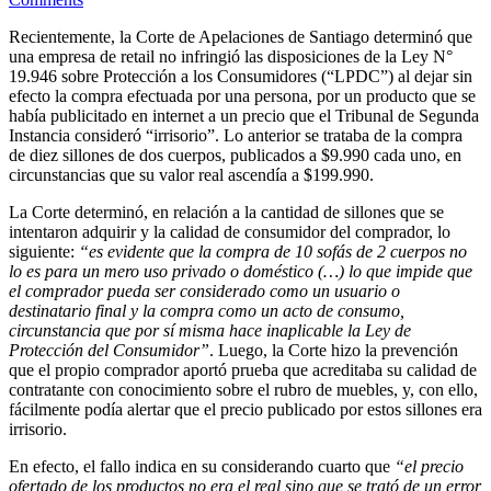
Recientemente, la Corte de Apelaciones de Santiago determinó que
una empresa de retail no infringió las disposiciones de la Ley N°
19.946 sobre Protección a los Consumidores (“LPDC”) al dejar sin
efecto la compra efectuada por una persona, por un producto que se
había publicitado en internet a un precio que el Tribunal de Segunda
Instancia consideró “irrisorio”. Lo anterior se trataba de la compra
de diez sillones de dos cuerpos, publicados a $9.990 cada uno, en
circunstancias que su valor real ascendía a $199.990.
La Corte determinó, en relación a la cantidad de sillones que se
intentaron adquirir y la calidad de consumidor del comprador, lo
siguiente:
“es evidente que la compra de 10 sofás de 2 cuerpos no
lo es para un mero uso privado o doméstico (…) lo que impide que
el comprador pueda ser considerado como un usuario o
destinatario final y la compra como un acto de consumo,
circunstancia que por sí misma hace inaplicable la Ley de
Protección del Consumidor”
. Luego, la Corte hizo la prevención
que el propio comprador aportó prueba que acreditaba su calidad de
contratante con conocimiento sobre el rubro de muebles, y, con ello,
fácilmente podía alertar que el precio publicado por estos sillones era
C
irrisorio.
En efecto, el fallo indica en su considerando cuarto que
“el precio
ofertado de los productos no era el real sino que se trató de un error