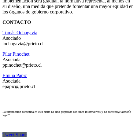
implementación será gradual, la normativa representa, al menos en
su diseño, una medida que pretende fomentar una mayor equidad en
los órganos de gobierno corporativo.
CONTACTO
Tomás Ochagavía
Asociado
tochagavia@prieto.cl
Pilar Pinochet
Asociada
ppinochet@prieto.cl
Emilia Papic
Asociada
epapic@prieto.cl
La información contenida en esta alerta ha sido preparada con fines informativos y no constituye asesoría
legal*
Tweet
Share