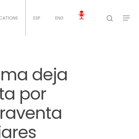
ICATIONS
ESP
ENG
rema deja
ta por
raventa
iares