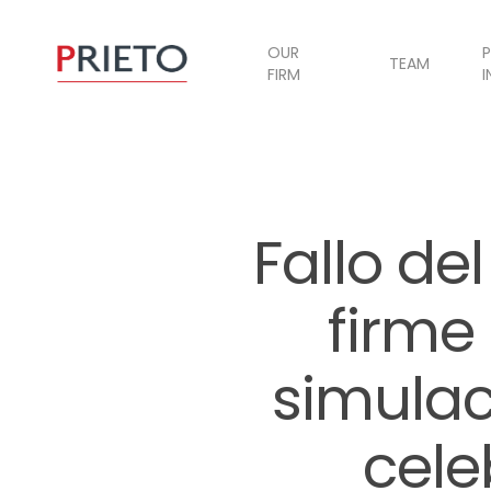
OUR
P
TEAM
FIRM
I
Fallo de
firme
simula
cele