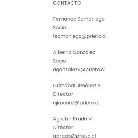
CONTACTO
Fernando Samaniego
Socio
fsamaniego@prieto.cl
Alberto González
Socio
agonzalezv@prieto.cl
Cristóbal Jiménez F.
Director
cjimenez@prieto.cl
Agustín Prado V.
Director
aprado@prieto.cl