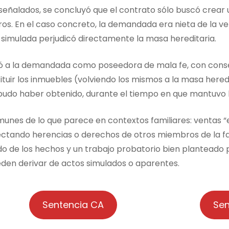
señalados, se concluyó que el contrato sólo buscó crear 
s. En el caso concreto, la demandada era nieta de la ven
imulada perjudicó directamente la masa hereditaria.
ificó a la demandada como poseedora de mala fe, con co
ituir los inmuebles (volviendo los mismos a la masa heredi
udo haber obtenido, durante el tiempo en que mantuvo l
munes de lo que parece en contextos familiares: ventas “e
ctando herencias o derechos de otros miembros de la fam
do de los hechos y un trabajo probatorio bien planteado p
ueden derivar de actos simulados o aparentes.
Sentencia CA
Sen