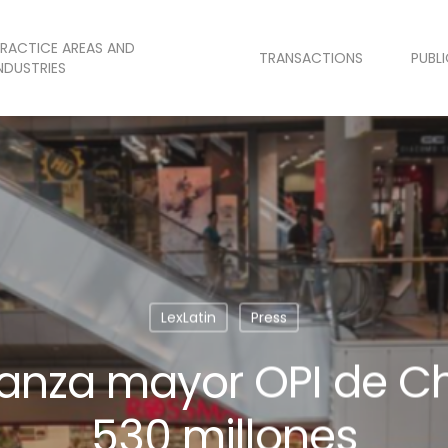
RACTICE AREAS AND
TRANSACTIONS
PUBL
NDUSTRIES
LexLatin
Press
 lanza mayor OPI de Ch
530 millones