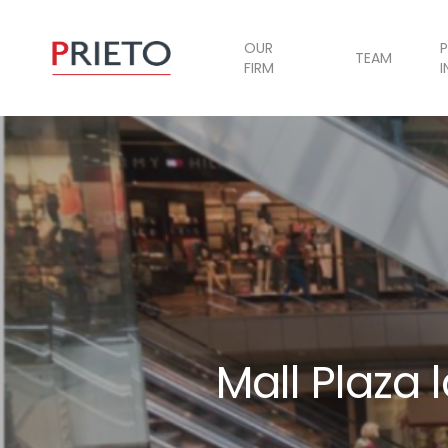
OUR
P
TEAM
FIRM
I
Mall Plaza