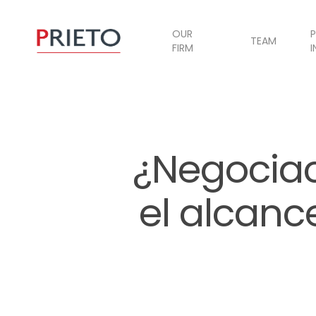
OUR
P
TEAM
FIRM
I
¿Negociac
el alcance