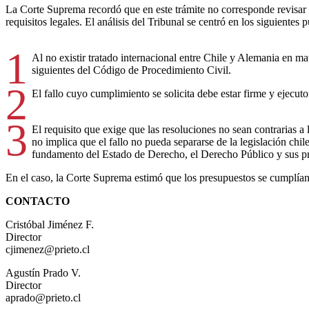
La Corte Suprema recordó que en este trámite no corresponde revisar el f
requisitos legales. El análisis del Tribunal se centró en los siguientes 
1
Al no existir tratado internacional entre Chile y Alemania en mat
siguientes del Código de Procedimiento Civil.
2
El fallo cuyo cumplimiento se solicita debe estar firme y ejecut
3
El requisito que exige que las resoluciones no sean contrarias a
no implica que el fallo no pueda separarse de la legislación chi
fundamento del Estado de Derecho, el Derecho Público y sus pri
En el caso, la Corte Suprema estimó que los presupuestos se cumplían,
CONTACTO
Cristóbal Jiménez F.
Director
cjimenez@prieto.cl
Agustín Prado V.
Director
aprado@prieto.cl