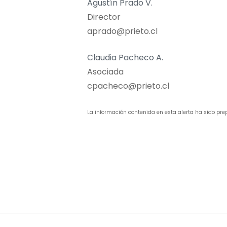
Agustín Prado V.
Director
aprado@prieto.cl
Claudia Pacheco A.
Asociada
cpacheco@prieto.cl
La información contenida en esta alerta ha sido pre