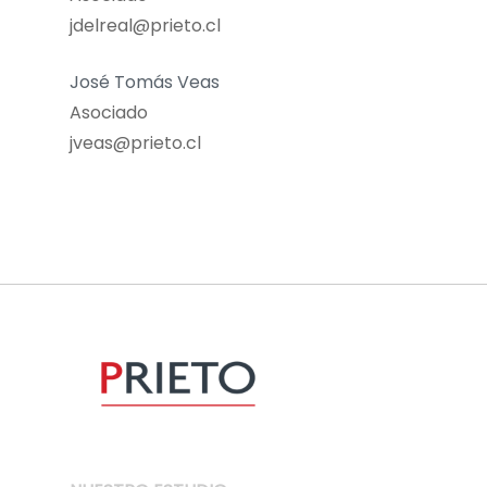
jdelreal@prieto.cl
José Tomás Veas
Asociado
jveas@prieto.cl