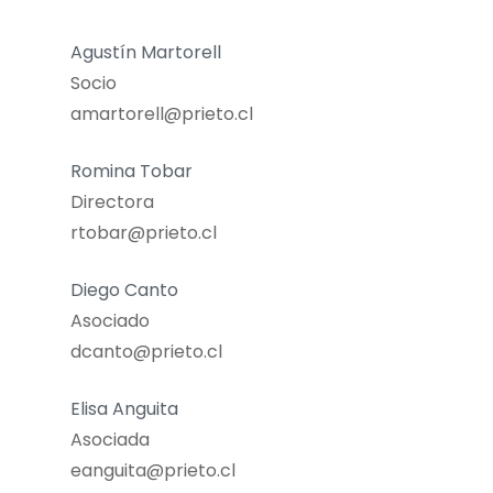
Agustín Martorell
Socio
amartorell@prieto.cl
Romina Tobar
Directora
rtobar@prieto.cl
Diego Canto
Asociado
dcanto@prieto.cl
Elisa Anguita
Asociada
eanguita@prieto.cl