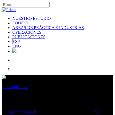
NUESTRO ESTUDIO
EQUIPO
ÁREAS DE PRÁCTICA E INDUSTRIAS
OPERACIONES
PUBLICACIONES
ESP
ENG
LexLatin
Prensa
Demanda de bonos de chilena SalfaCorp
duplica el monto emitido
By
am@amdiseno.cl
Abril 30, 2018
Octubre 13th, 2020
No