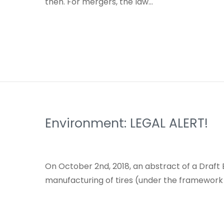
then. For mergers, the law…
Environment: LEGAL ALERT!
On October 2nd, 2018, an abstract of a Draft B
manufacturing of tires (under the framework