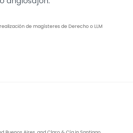
o anglosajón.
 realización de magísteres de Derecho o LLM
d Buenos Aires, and Claro & Cía in Santiago.