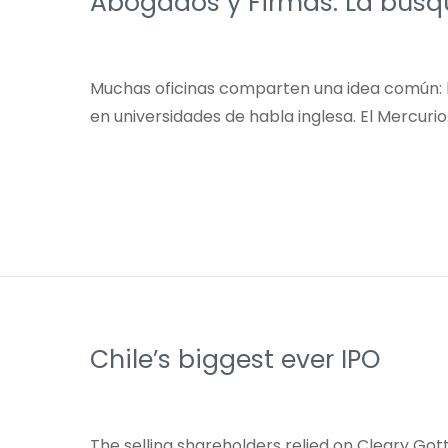
Abogados y Firmas: La búsq
Muchas oficinas comparten una idea común: l
en universidades de habla inglesa. El Mercuri
Chile’s biggest ever IPO
The selling shareholders relied on Cleary Got