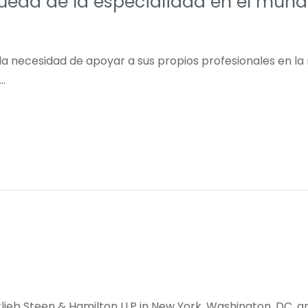
ueda de la especialidad en el mund
a necesidad de apoyar a sus propios profesionales en la
o…
tlieb Steen & Hamilton LLP in New York, Washington, DC, an