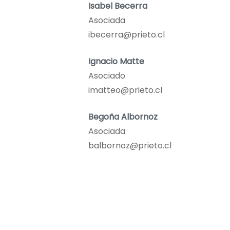
Isabel Becerra
Asociada
ibecerra@prieto.cl
Ignacio Matte
Asociado
imatteo@prieto.cl
Begoña Albornoz
Asociada
balbornoz@prieto.cl