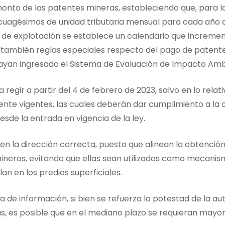
monto de las patentes mineras, estableciendo que, para 
cuagésimos de unidad tributaria mensual para cada año d
 de explotación se establece un calendario que increme
 también reglas especiales respecto del pago de patent
hayan ingresado el Sistema de Evaluación de Impacto Amb
egir a partir del 4 de febrero de 2023, salvo en lo relat
nte vigentes, las cuales deberán dar cumplimiento a la 
sde la entrada en vigencia de la ley.
n la dirección correcta, puesto que alinean la obtenció
mineros, evitando que ellas sean utilizadas como mecani
an en los predios superficiales.
de información, si bien se refuerza la potestad de la auto
s, es posible que en el mediano plazo se requieran mayo