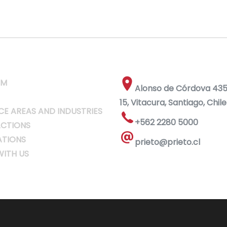
RM
Alonso de Córdova 4355
15, Vitacura, Santiago, Chile
CE AREAS AND INDUSTRIES
+562 2280 5000
CTIONS
ATIONS
prieto@prieto.cl
ITH US