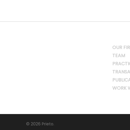
OUR FI
TEAM
PRACTI
TRANSA
PUBLIC
WORK W
© 2026 Prieto.