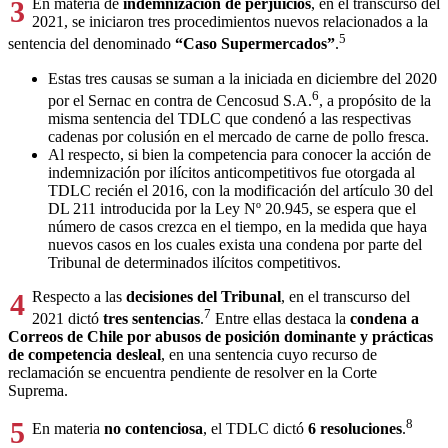
3
En materia de
indemnización de perjuicios
, en el transcurso del
2021, se iniciaron tres procedimientos nuevos relacionados a la
5
sentencia del denominado
“Caso Supermercados”
.
Estas tres causas se suman a la iniciada en diciembre del 2020
6
por el Sernac en contra de Cencosud S.A.
, a propósito de la
misma sentencia del TDLC que condenó a las respectivas
cadenas por colusión en el mercado de carne de pollo fresca.
Al respecto, si bien la competencia para conocer la acción de
indemnización por ilícitos anticompetitivos fue otorgada al
TDLC recién el 2016, con la modificación del artículo 30 del
DL 211 introducida por la Ley Nº 20.945, se espera que el
número de casos crezca en el tiempo, en la medida que haya
nuevos casos en los cuales exista una condena por parte del
Tribunal de determinados ilícitos competitivos.
4
Respecto a las
decisiones del Tribunal
, en el transcurso del
7
2021 dictó
tres sentencias
.
Entre ellas destaca la
condena a
Correos de Chile por abusos de posición dominante y prácticas
de competencia desleal
, en una sentencia cuyo recurso de
reclamación se encuentra pendiente de resolver en la Corte
Suprema.
5
8
En materia
no contenciosa
, el TDLC dictó
6 resoluciones
.