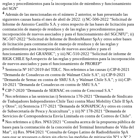
reglas y procedimientos para la incorporación de miembros y funcionamiento
del SGN”
4
Además de las mencionadas en el número 2 anterior, se han presentado las
siguientes causas hasta el mes de abril de 2022: i) NC-506-2022 “Solicitud de
Informe de Antonio Castillo S.A. y otros respecto de las bases de licitación para
contratación de manejo de residuos y de las reglas y procedimientos para
incorporación de nuevos asociados y para el funcionamiento del SGCNFU”; ii)
NC-507-2022 “Solicitud de Informe de BredenMaster SpA y otros sobre bases
de licitación para contratación de manejo de residuos y de las reglas y
procedimientos para incorporación de nuevos asociados y para el
funcionamiento del GRANSIC”; y iii) NC-510-2022 “Solicitud de informe de
RIGK CHILE SpA respecto de las reglas y procedimientos para la incorporación
de nuevos asociados y para el funcionamiento de PROREP”
5
Sentencia Nº 167/2019 del TDLC. Nos referimos a las causas i) CIP-8-2021
“Demanda de Conadecus en contra de Walmart Chile S.A”; ii) CIP-9-2021
“Demanda de Sernac en contra de SMU S.A. y Walmart Chile S.A.”; y iii) CIP-
10-2021 “Demanda de Conadecus en contra de SMU S.A.”
6
CIP-7-2020 “Demanda de SERNAC en contra de Cencosud S.A.”
7
Nos referimos a las sentencias i) Sentencia 176-2021 “Demanda de Sindicato
de Trabajadores Independientes Chile Taxi contra Maxi Mobility Chile II SpA.
y Otros”; ii) Sentencia 177-2021 “Demanda de SONAPESCA y otros en contra
de Subsecretaría de Pesca y Acuicultura”; y iii) N° 178-2021 “Demanda de
Servicios de Correspondencia Envía Limitada en contra de Correos de Chile”.
8
Nos referimos a i) Res. Nº63/2021 “Consulta acerca de la propuesta pública de
bases para la contratación de la concesión del Terminal Interurbano de Viña del
Mar”; ii) Res. Nº64/2021 “Consulta de Grupo Latino de Radiodifusión SpA
para que se revoquen o dejen sin efecto las medidas de mitigación N°1 y N° 2