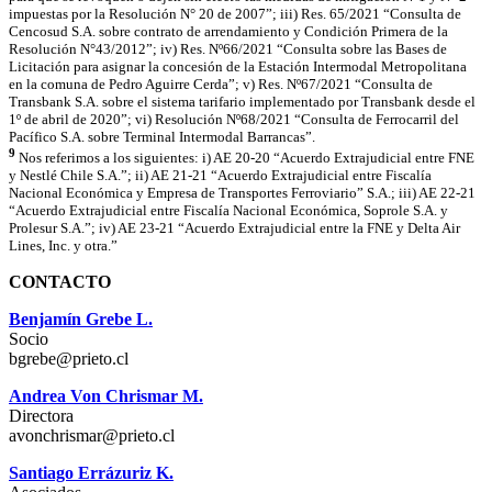
impuestas por la Resolución N° 20 de 2007”; iii) Res. 65/2021 “Consulta de
Cencosud S.A. sobre contrato de arrendamiento y Condición Primera de la
Resolución N°43/2012”; iv) Res. Nº66/2021 “Consulta sobre las Bases de
Licitación para asignar la concesión de la Estación Intermodal Metropolitana
en la comuna de Pedro Aguirre Cerda”; v) Res. Nº67/2021 “Consulta de
Transbank S.A. sobre el sistema tarifario implementado por Transbank desde el
1º de abril de 2020”; vi) Resolución Nº68/2021 “Consulta de Ferrocarril del
Pacífico S.A. sobre Terminal Intermodal Barrancas”.
9
Nos referimos a los siguientes: i) AE 20-20 “Acuerdo Extrajudicial entre FNE
y Nestlé Chile S.A.”; ii) AE 21-21 “Acuerdo Extrajudicial entre Fiscalía
Nacional Económica y Empresa de Transportes Ferroviario” S.A.; iii) AE 22-21
“Acuerdo Extrajudicial entre Fiscalía Nacional Económica, Soprole S.A. y
Prolesur S.A.”; iv) AE 23-21 “Acuerdo Extrajudicial entre la FNE y Delta Air
Lines, Inc. y otra.”
CONTACTO
Benjamín Grebe L.
Socio
bgrebe@prieto.cl
Andrea Von Chrismar M.
Directora
avonchrismar@prieto.cl
Santiago Errázuriz K.