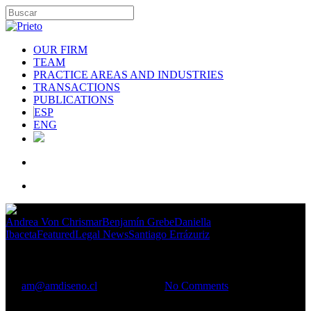
OUR FIRM
TEAM
PRACTICE AREAS AND INDUSTRIES
TRANSACTIONS
PUBLICATIONS
ESP
ENG
Andrea Von Chrismar
Benjamín Grebe
Daniella
Ibaceta
Featured
Legal News
Santiago Errázuriz
¿Qué pasó el 2021 en Libre Competencia?
By
am@amdiseno.cl
May 12, 2022
No Comments