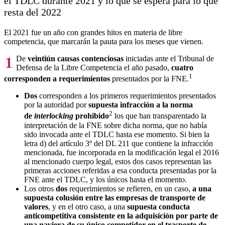
el TDLC durante 2021 y lo que se espera para lo que
resta del 2022
El 2021 fue un año con grandes hitos en materia de libre
competencia, que marcarán la pauta para los meses que vienen.
1
De
veintiún causas contenciosas
iniciadas ante el Tribunal de
Defensa de la Libre Competencia el año pasado,
cuatro
1
corresponden a requerimientos
presentados por la FNE.
Dos
corresponden a los primeros requerimientos presentados
por la autoridad por
supuesta infracción a la norma
2
de
interlocking
prohibido
los que han transparentado la
interpretación de la FNE sobre dicha norma, que no había
sido invocada ante el TDLC hasta ese momento. Si bien la
letra d) del artículo 3º del DL 211 que contiene la infracción
mencionada, fue incorporada en la modificación legal el 2016
al mencionado cuerpo legal, estos dos casos representan las
primeras acciones referidas a esa conducta presentadas por la
FNE ante el TDLC, y los únicos hasta el momento.
Los otros
dos
requerimientos se refieren, en un caso,
a una
supuesta colusión entre las empresas de transporte de
valores
, y en el otro caso, a una
supuesta conducta
anticompetitiva consistente en la adquisición por parte de
una naviera de su único competidor en el trasporte de