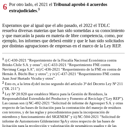
6
Por otro lado, el 2021 el
Tribunal aprobó 4 acuerdos
9
extrajudiciales
.
Esperamos que al igual que el año pasado, el 2022 el TDLC
resuelva diversas materias que han sido sometidas a su conocimiento
y que marcarán la pauta en materia de libre competencia, como, por
ejemplo, los informes que deberá emitir y que le han sido solicitados
por distintas agrupaciones de empresas en el marco de la Ley REP.
1
i) C-430-2021 “Requerimiento de la Fiscalía Nacional Económica contra
Brinks Chile S.A. y otras”; ii) C-433-2021 “Requerimiento FNE contra
Navimag Carga S.A”; iii) C-436-2021 “Requerimiento de la FNE en contra de
Hernán A. Büchi Buc y otros”; y iv) C-437-2021 “Requerimiento FNE contra
Juan José Hurtado Vicuña y otros”.
2
Esto es, a la letra d) del inciso segundo del artículo 3º del Decreto Ley Nº 211
(“DL 211”)
3
Ley Nº 20.920 que establece Marco para la Gestión de Residuos, la
Responsabilidad Extendida del Productor y Fomento al Reciclaje (“Ley REP”).
Las causas son i) NC-492-2021 “Solicitud de informe de Agrosuper S.A. y otras
respecto de las bases de licitación para la contratación del manejo de residuos
con terceros, y de las reglas y procedimientos para la incorporación de
miembros y funcionamiento del SIGENEM” y ii) NC-504-2021 “Solicitud de
informe de Automotores Gildemeister SpA y otros respecto de las bases de
licitación para la recolección y valorización de neumáticos usados y de las