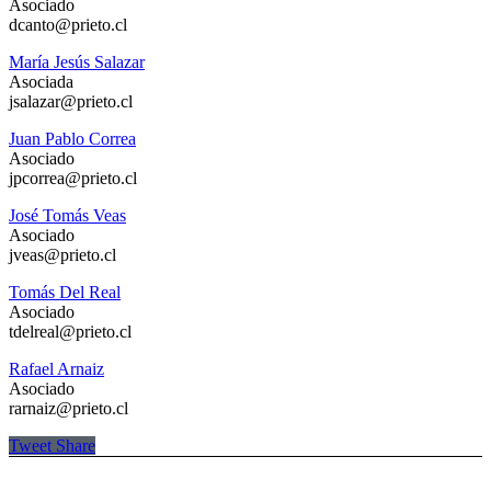
Asociado
dcanto@prieto.cl
María Jesús Salazar
Asociada
jsalazar@prieto.cl
Juan Pablo Correa
Asociado
jpcorrea@prieto.cl
José Tomás Veas
Asociado
jveas@prieto.cl
Tomás Del Real
Asociado
tdelreal@prieto.cl
Rafael Arnaiz
Asociado
rarnaiz@prieto.cl
Tweet
Share