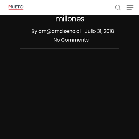
Mall Plaza lanza mayor OPI
de Chile por USD 530
millones
By
am@amdiseno.cl
Julio 31, 2018
No Comments