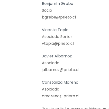
Benjamín Grebe
Socio
bgrebe@prieto.cl
Vicente Tapia
Asociado Senior
vtapia@prieto.cl
Javier Albornoz
Asociado
jalbornoz@prieto.cl
Constanza Moreno
Asociada
cmoreno@prieto.cl
“Esta información fue preparado por Prieto para man