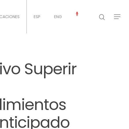
ICACIONES
ESP
ENG
ivo Superir
dimientos
anticipado