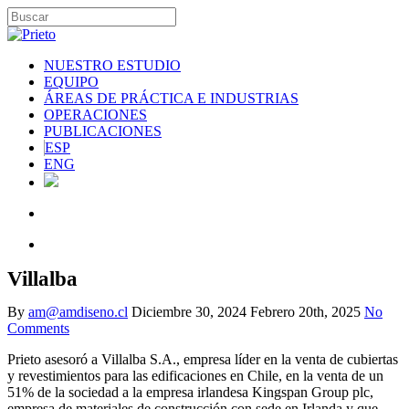
NUESTRO ESTUDIO
EQUIPO
ÁREAS DE PRÁCTICA E INDUSTRIAS
OPERACIONES
PUBLICACIONES
ESP
ENG
Villalba
By
am@amdiseno.cl
Diciembre 30, 2024
Febrero 20th, 2025
No
Comments
Prieto asesoró a Villalba S.A., empresa líder en la venta de cubiertas
y revestimientos para las edificaciones en Chile, en la venta de un
51% de la sociedad a la empresa irlandesa Kingspan Group plc,
empresa de materiales de construcción con sede en Irlanda y que