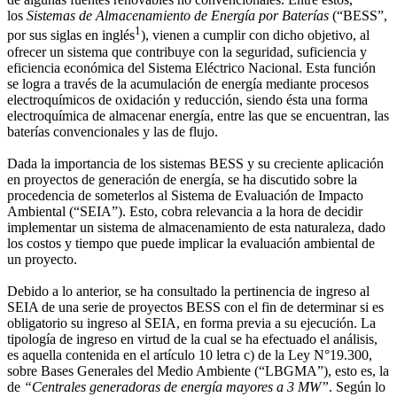
los
Sistemas de Almacenamiento de Energía por Baterías
(“BESS”,
1
por sus siglas en inglés
), vienen a cumplir con dicho objetivo, al
ofrecer un sistema que contribuye con la seguridad, suficiencia y
eficiencia económica del Sistema Eléctrico Nacional. Esta función
se logra a través de la acumulación de energía mediante procesos
electroquímicos de oxidación y reducción, siendo ésta una forma
electroquímica de almacenar energía, entre las que se encuentran, las
baterías convencionales y las de flujo.
Dada la importancia de los sistemas BESS y su creciente aplicación
en proyectos de generación de energía, se ha discutido sobre la
procedencia de someterlos al Sistema de Evaluación de Impacto
Ambiental (“SEIA”). Esto, cobra relevancia a la hora de decidir
implementar un sistema de almacenamiento de esta naturaleza, dado
los costos y tiempo que puede implicar la evaluación ambiental de
un proyecto.
Debido a lo anterior, se ha consultado la pertinencia de ingreso al
SEIA de una serie de proyectos BESS con el fin de determinar si es
obligatorio su ingreso al SEIA, en forma previa a su ejecución. La
tipología de ingreso en virtud de la cual se ha efectuado el análisis,
es aquella contenida en el artículo 10 letra c) de la Ley N°19.300,
sobre Bases Generales del Medio Ambiente (“LBGMA”), esto es, la
de
“Centrales generadoras de energía mayores a 3 MW”
. Según lo