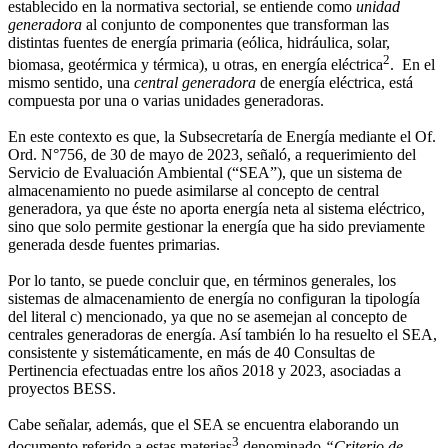
establecido en la normativa sectorial, se entiende como
unidad
generadora
al conjunto de componentes que transforman las
distintas fuentes de energía primaria (eólica, hidráulica, solar,
2
biomasa, geotérmica y térmica), u otras, en energía eléctrica
. En el
mismo sentido, una
central generadora
de energía eléctrica, está
compuesta por una o varias unidades generadoras.
En este contexto es que, la Subsecretaría de Energía mediante el Of.
Ord. N°756, de 30 de mayo de 2023, señaló, a requerimiento del
Servicio de Evaluación Ambiental (“SEA”), que un sistema de
almacenamiento no puede asimilarse al concepto de central
generadora, ya que éste no aporta energía neta al sistema eléctrico,
sino que solo permite gestionar la energía que ha sido previamente
generada desde fuentes primarias.
Por lo tanto, se puede concluir que, en términos generales, los
sistemas de almacenamiento de energía no configuran la tipología
del literal c) mencionado, ya que no se asemejan al concepto de
centrales generadoras de energía. Así también lo ha resuelto el SEA,
consistente y sistemáticamente, en más de 40 Consultas de
Pertinencia efectuadas entre los años 2018 y 2023, asociadas a
proyectos BESS.
Cabe señalar, además, que el SEA se encuentra elaborando un
3
documento referido a estas materias
denominado
“Criterio de