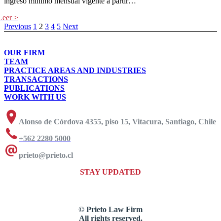
ingreso mínimo mensual vigente a partir…
Previous
1
2
3
4
5
Next
OUR FIRM
TEAM
PRACTICE AREAS AND INDUSTRIES
TRANSACTIONS
PUBLICATIONS
WORK WITH US
Alonso de Córdova 4355, piso 15, Vitacura, Santiago, Chile
+562 2280 5000
prieto@prieto.cl
STAY UPDATED
© Prieto Law Firm
All rights reserved.