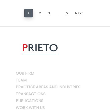
1
2
3
…
5
Next
OUR FIRM
TEAM
PRACTICE AREAS AND INDUSTRIES
TRANSACTIONS
PUBLICATIONS
WORK WITH US