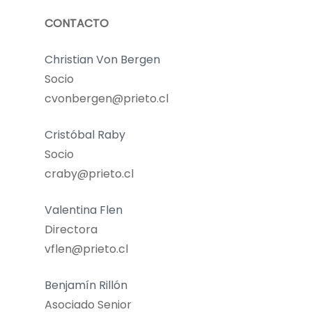
CONTACTO
Christian Von Bergen
Socio
cvonbergen@prieto.cl
Cristóbal Raby
Socio
craby@prieto.cl
Valentina Flen
Directora
vflen@prieto.cl
Benjamín Rillón
Asociado Senior