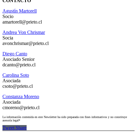
CONTACTO
Agustín Martorell
Socio
amartorell@prieto.cl
Andrea Von Chrismar
Socia
avonchrismar@prieto.cl
Diego Canto
Asociado Senior
dcanto@prieto.cl
Carolina Soto
Asociada
csoto@prieto.cl
Constanza Moreno
Asociada
cmoreno@prieto.cl
La información contenida en este Newsletter ha sido preparada con fines informativos y no constituye
asesoría legal*
Tweet
Share