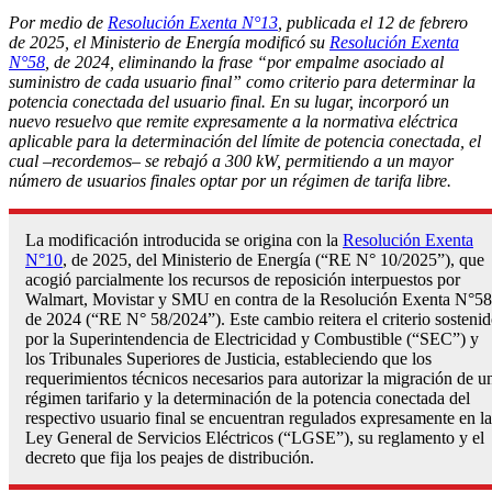
Por medio de
Resolución Exenta N°13
, publicada el 12 de febrero
de 2025, el Ministerio de Energía modificó su
Resolución Exenta
N°58
, de 2024, eliminando la frase “por empalme asociado al
suministro de cada usuario final” como criterio para determinar la
potencia conectada del usuario final. En su lugar, incorporó un
nuevo resuelvo que remite expresamente a la normativa eléctrica
aplicable para la determinación del límite de potencia conectada, el
cual –recordemos– se rebajó a 300 kW, permitiendo a un mayor
número de usuarios finales optar por un régimen de tarifa libre.
La modificación introducida se origina con la
Resolución Exenta
N°10
, de 2025, del Ministerio de Energía (“RE N° 10/2025”), que
acogió parcialmente los recursos de reposición interpuestos por
Walmart, Movistar y SMU en contra de la Resolución Exenta N°58
de 2024 (“RE N° 58/2024”). Este cambio reitera el criterio sosteni
por la Superintendencia de Electricidad y Combustible (“SEC”) y
los Tribunales Superiores de Justicia, estableciendo que los
requerimientos técnicos necesarios para autorizar la migración de u
régimen tarifario y la determinación de la potencia conectada del
respectivo usuario final se encuentran regulados expresamente en la
Ley General de Servicios Eléctricos (“LGSE”), su reglamento y el
decreto que fija los peajes de distribución.