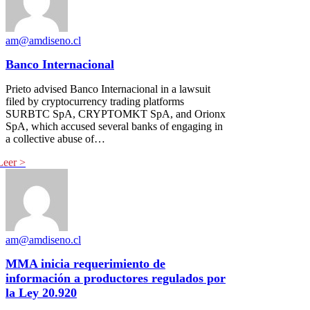
am@amdiseno.cl
Banco Internacional
Prieto advised Banco Internacional in a lawsuit
filed by cryptocurrency trading platforms
SURBTC SpA, CRYPTOMKT SpA, and Orionx
SpA, which accused several banks of engaging in
a collective abuse of…
am@amdiseno.cl
MMA inicia requerimiento de
información a productores regulados por
la Ley 20.920