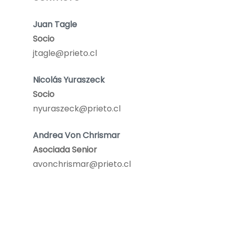
Juan Tagle
Socio
jtagle@prieto.cl
Nicolás Yuraszeck
Socio
nyuraszeck@prieto.cl
Andrea Von Chrismar
Asociada Senior
avonchrismar@prieto.cl