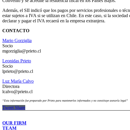
Convenio y se acredite la residencia fiscal en los Países Bajos.
Además, el SII indicó que los pagos por servicios profesionales o téc
estar sujetos a IVA si se utilizan en Chile. En este caso, si la socieda
declarar y pagar el IVA recaerá en la empresa extranjera.
CONTACTO
Mario Gorziglia
Socio
mgorziglia@prieto.cl
Leonidas Prieto
Socio
lprieto@prieto.cl
Luz María Calvo
Directora
lcalvo@prieto.cl
“Esta información fue preparado por Prieto para mantenerlos informados y no constituye asesoría legal”
Tweet
Share
OUR FIRM
TEAM