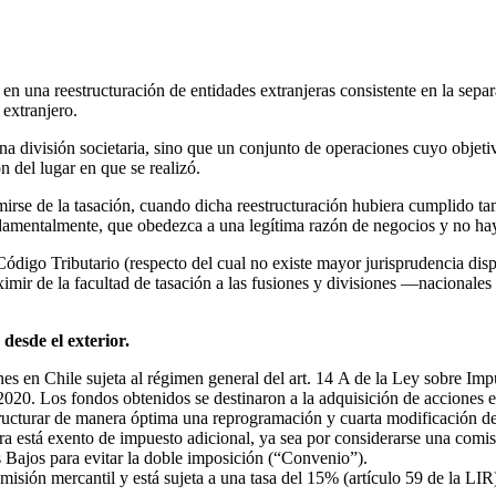
ón en una reestructuración de entidades extranjeras consistente en la se
extranjero.
a división societaria, sino que un conjunto de operaciones cuyo objetivo
ón del lugar en que se realizó.
eximirse de la tasación, cuando dicha reestructuración hubiera cumplido t
undamentalmente, que obedezca a una legítima razón de negocios y no hay
 Código Tributario (respecto del cual no existe mayor jurisprudencia dis
ximir de la facultad de tasación a las fusiones y divisiones —nacionales
 desde el exterior.
nes en Chile sujeta al régimen general del art. 14 A de la Ley sobre Im
2020. Los fondos obtenidos se destinaron a la adquisición de acciones 
tructurar de manera óptima una reprogramación y cuarta modificación del
iera está exento de impuesto adicional, ya sea por considerarse una co
s Bajos para evitar la doble imposición (“Convenio”).
omisión mercantil y está sujeta a una tasa del 15% (artículo 59 de la LI