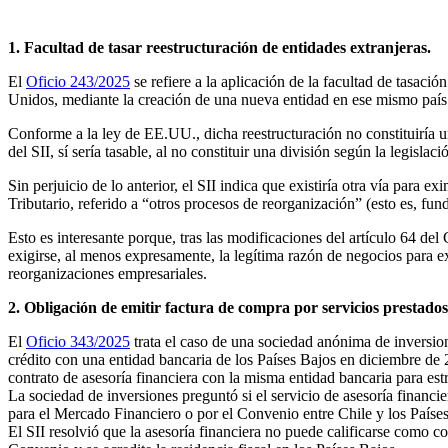
1. Facultad de tasar reestructuración de entidades extranjeras.
El
Oficio 243/2025
se refiere a la aplicación de la facultad de tasaci
Unidos, mediante la creación de una nueva entidad en ese mismo país 
Conforme a la ley de EE.UU., dicha reestructuración no constituiría un
del SII, sí sería tasable, al no constituir una división según la legislaci
Sin perjuicio de lo anterior, el SII indica que existiría otra vía para 
Tributario, referido a “otros procesos de reorganización” (esto es, f
Esto es interesante porque, tras las modificaciones del artículo 64 del
exigirse, al menos expresamente, la legítima razón de negocios para e
reorganizaciones empresariales.
2. Obligación de emitir factura de compra por servicios prestados
El
Oficio 343/2025
trata el caso de una sociedad anónima de inversio
crédito con una entidad bancaria de los Países Bajos en diciembre de 
contrato de asesoría financiera con la misma entidad bancaria para es
La sociedad de inversiones preguntó si el servicio de asesoría financ
para el Mercado Financiero o por el Convenio entre Chile y los Paíse
El SII resolvió que la asesoría financiera no puede calificarse como c