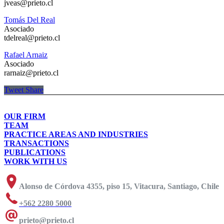
jveas@prieto.cl
Tomás Del Real
Asociado
tdelreal@prieto.cl
Rafael Arnaiz
Asociado
rarnaiz@prieto.cl
Tweet
Share
OUR FIRM
TEAM
PRACTICE AREAS AND INDUSTRIES
TRANSACTIONS
PUBLICATIONS
WORK WITH US
Alonso de Córdova 4355, piso 15, Vitacura, Santiago, Chile
+562 2280 5000
prieto@prieto.cl