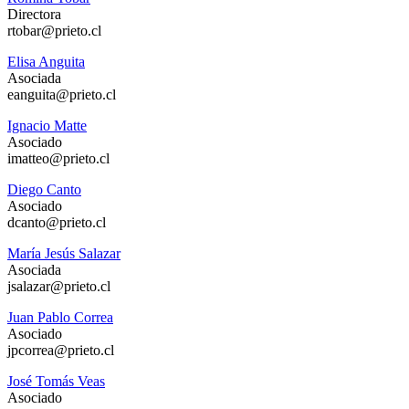
Directora
rtobar@prieto.cl
Elisa Anguita
Asociada
eanguita@prieto.cl
Ignacio Matte
Asociado
imatteo@prieto.cl
Diego Canto
Asociado
dcanto@prieto.cl
María Jesús Salazar
Asociada
jsalazar@prieto.cl
Juan Pablo Correa
Asociado
jpcorrea@prieto.cl
José Tomás Veas
Asociado