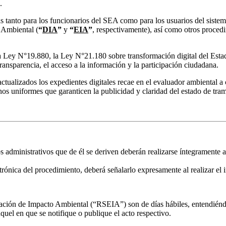
).
ras tanto para los funcionarios del SEA como para los usuarios del sist
 Ambiental (
“
DIA
”
y
“
EIA
”
, respectivamente), así como otros procedi
 Ley N°19.880, la Ley N°21.180 sobre transformación digital del Estado
transparencia, el acceso a la información y la participación ciudadana.
ctualizados los expedientes digitales recae en el evaluador ambiental a 
os uniformes que garanticen la publicidad y claridad del estado de tram
 administrativos que de él se deriven deberán realizarse íntegramente a
ctrónica del procedimiento, deberá señalarlo expresamente al realizar el 
ación de Impacto Ambiental (“RSEIA”) son de días hábiles, entendiéndo
aquel en que se notifique o publique el acto respectivo.