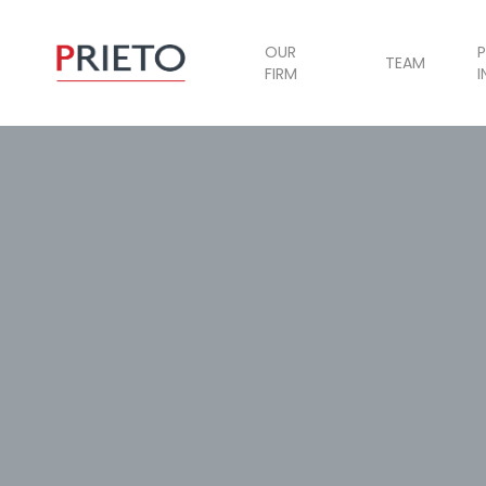
OUR
P
TEAM
FIRM
I