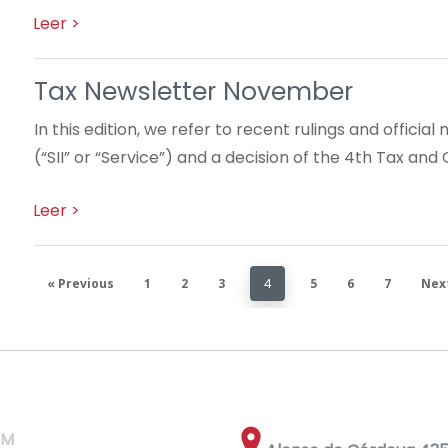
Tax Newsletter November
In this edition, we refer to recent rulings and officia
(“SII” or “Service”) and a decision of the 4th Tax an
« Previous
1
2
3
4
5
6
7
Nex
RM