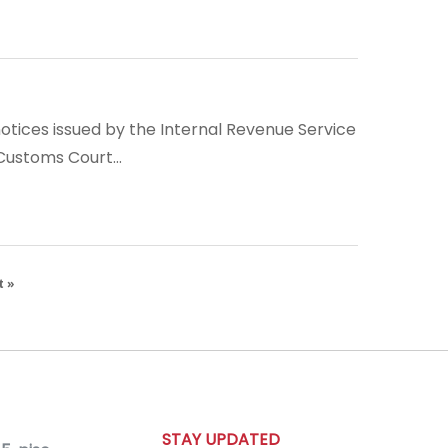
l notices issued by the Internal Revenue Service
d Customs Court…
t »
STAY UPDATED