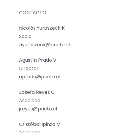
CONTACTO
Nicolás Yuraszeck K.
Socio
nyuraszeck@prieto.cl
Agustín Prado V.
Director
aprado@prieto.cl
Josefa Reyes C.
Asociada
jreyes@prieto.cl
Cristóbal Ipinza M.
Asociado