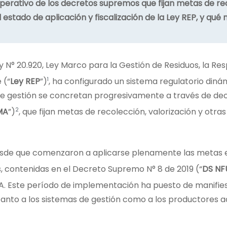
perativo de los decretos supremos que fijan metas de rec
el estado de aplicación y fiscalización de la Ley REP, y q
y N° 20.920, Ley Marco para la Gestión de Residuos, la Re
1
 (“
Ley REP
”)
, ha configurado un sistema regulatorio dinám
 de gestión se concretan progresivamente a través de de
2
MA
”)
, que fijan metas de recolección, valorización y otra
esde que comenzaron a aplicarse plenamente las metas 
, contenidas en el Decreto Supremo N° 8 de 2019 (“
DS NF
. Este período de implementación ha puesto de manifiest
anto a los sistemas de gestión como a los productores ad