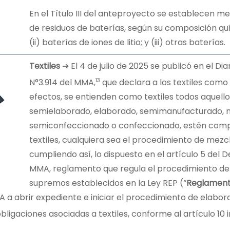
En el Título III del anteproyecto se establecen m
de residuos de baterías, según su composición qu
(ii) baterías de iones de litio; y (iii) otras baterías.
Textiles
➔ El 4 de julio de 2025 se publicó en el Dia
13
N°3.914 del MMA,
que declara a los textiles como 
efectos, se entienden como textiles todos aquell
semielaborado, elaborado, semimanufacturado, 
semiconfeccionado o confeccionado, estén comp
textiles, cualquiera sea el procedimiento de mezcl
cumpliendo así, lo dispuesto en el artículo 5 del
MMA, reglamento que regula el procedimiento de 
supremos establecidos en la Ley REP (“
Reglament
A a abrir expediente e iniciar el procedimiento de elabo
bligaciones asociadas a textiles, conforme al artículo 10 in