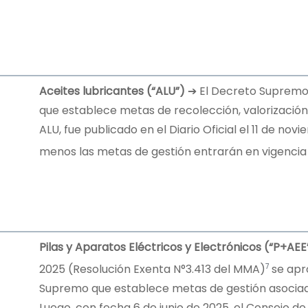
Aceites lubricantes (“ALU”)
➔ El Decreto Supremo
que establece metas de recolección, valorización
ALU, fue publicado en el Diario Oficial el 11 de no
menos las metas de gestión entrarán en vigencia 
Pilas y Aparatos Eléctricos y Electrónicos (“P+AE
7
2025 (Resolución Exenta N°3.413 del MMA)
se apr
Supremo que establece metas de gestión asociada
Luego, con fecha 6 de junio de 2025, el Consejo de