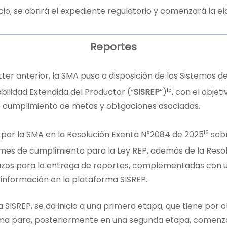
icio, se abrirá el expediente regulatorio y comenzará la 
Reportes
er anterior, la SMA puso a disposición de los Sistemas d
15
ilidad Extendida del Productor (“
SISREP
”)
, con el obje
e cumplimiento de metas y obligaciones asociadas.
16
o por la SMA en la Resolución Exenta N°2084 de 2025
sobr
rmes de cumplimiento para la Ley REP, además de la Res
plazos para la entrega de reportes, complementadas con
 información en la plataforma SISREP.
a SISREP, se da inicio a una primera etapa, que tiene por 
ma para, posteriormente en una segunda etapa, comenza