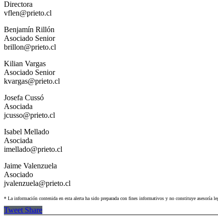
Directora
vflen@prieto.cl
Benjamín Rillón
Asociado Senior
brillon@prieto.cl
Kilian Vargas
Asociado Senior
kvargas@prieto.cl
Josefa Cussó
Asociada
jcusso@prieto.cl
Isabel Mellado
Asociada
imellado@prieto.cl
Jaime Valenzuela
Asociado
jvalenzuela@prieto.cl
* La información contenida en esta alerta ha sido preparada con fines informativos y no constituye asesoría le
Tweet
Share