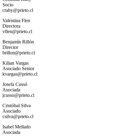
Socio
craby@prieto.cl
Valentina Flen
Directora
vflen@prieto.cl
Benjamín Rillón
Director
brillon@prieto.cl
Kilian Vargas
Asociado Senior
kvargas@prieto.cl
Josefa Cussó
Asociada
jcusso@prieto.cl
Cristóbal Silva
Asociado
csilva@prieto.cl
Isabel Mellado
Asociada