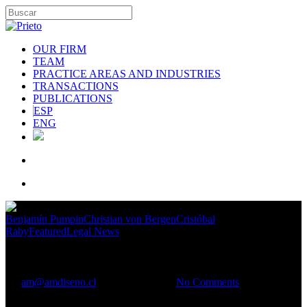
OUR FIRM
TEAM
PRACTICE AREAS AND INDUSTRIES
TRANSACTIONS
PUBLICATIONS
ESP
ENG
Benjamín Pumpin
Christian von Bergen
Cristóbal
Raby
Featured
Legal News
Alerta Legal Laboral
By
am@amdiseno.cl
January 13, 2022
No Comments