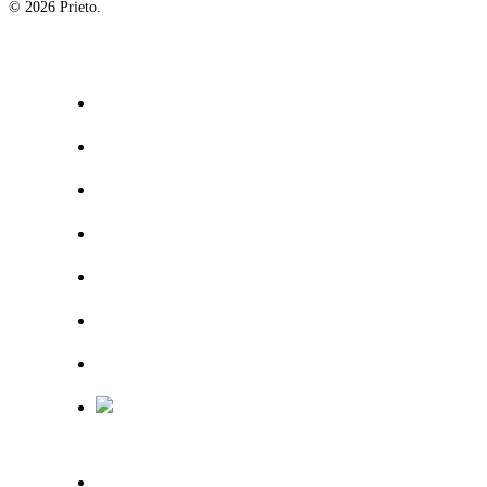
© 2026 Prieto.
OUR FIRM
TEAM
PRACTICE AREAS AND INDUSTRIES
TRANSACTIONS
PUBLICATIONS
ESP
ENG
OUR FIRM