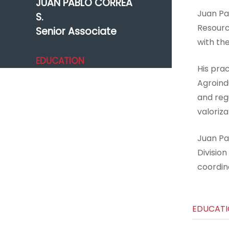
JUAN PABLO CORREA
Juan Pa
S.
Resource
Senior Associate
with th
EDUCATION
His prac
Agroindu
and reg
valoriz
Juan Pa
Divisio
coordina
EDUCAT