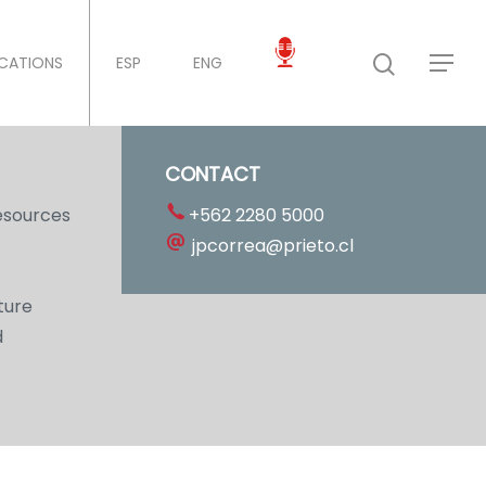
ICATIONS
ESP
ENG
CONTACT
esources
+562 2280 5000
jpcorrea@prieto.cl
ture
d