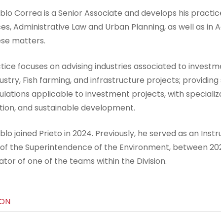
blo Correa is a Senior Associate and develops his practi
s, Administrative Law and Urban Planning, as well as in Ad
ese matters.
tice focuses on advising industries associated to investme
stry, Fish farming, and infrastructure projects; providing
ulations applicable to investment projects, with special
ation, and sustainable development.
blo joined Prieto in 2024. Previously, he served as an In
n of the Superintendence of the Environment, between 202
tor of one of the teams within the Division.
ION