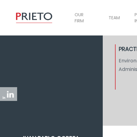
OUR
P
TEAM
FIRM
I
PRACT
Enviro
Adminis