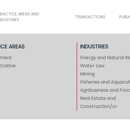
RACTICE AREAS AND
TRANSACTIONS
PUBL
NDUSTRIES
ICE AREAS
INDUSTRIES
nment
Energy and Natural R
trative
Water Law
Mining
Fisheries and Aquacul
Agribusiness and Foo
Real Estate and
Construction/a>