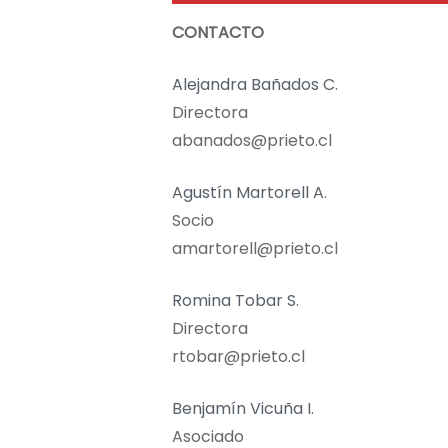
CONTACTO
Alejandra Bañados C.
Directora
abanados@prieto.cl
Agustín Martorell A.
Socio
amartorell@prieto.cl
Romina Tobar S.
Directora
rtobar@prieto.cl
Benjamín Vicuña I.
Asociado