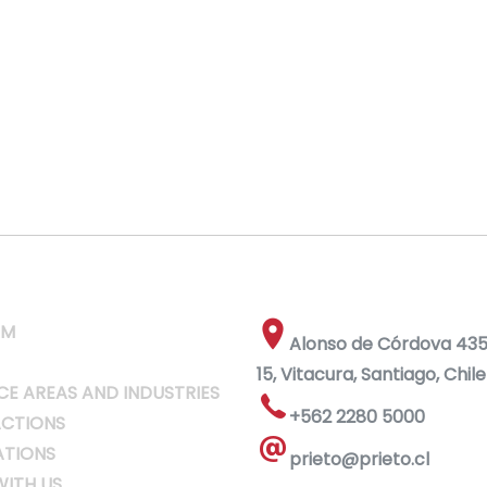
RM
Alonso de Córdova 4355
15, Vitacura, Santiago, Chile
CE AREAS AND INDUSTRIES
+562 2280 5000
CTIONS
ATIONS
prieto@prieto.cl
ITH US