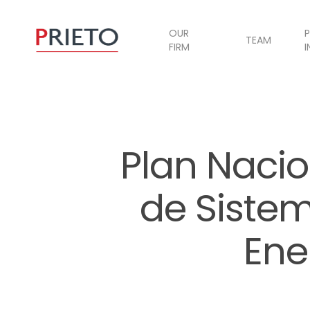
OUR
P
TEAM
FIRM
I
Plan Nacio
de Siste
Ene