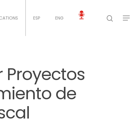
ICATIONS
ESP
ENG
r Proyectos
miento de
scal