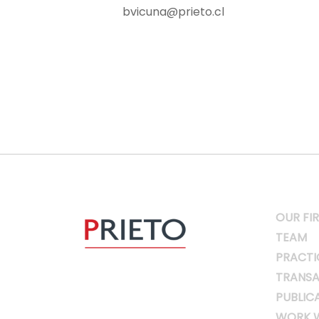
bvicuna@prieto.cl
OUR FI
TEAM
PRACTI
TRANSA
PUBLIC
WORK W