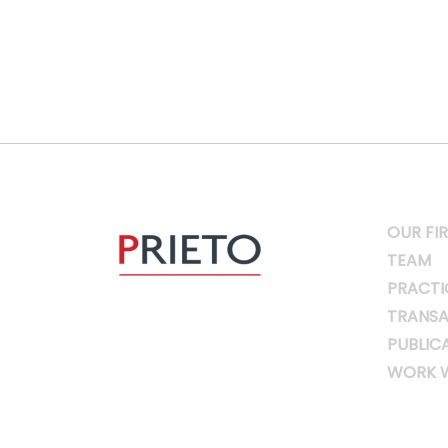
OUR FI
TEAM
PRACTI
TRANSA
PUBLIC
WORK W