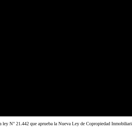
or la ley N° 21.442 que aprueba la Nueva Ley de Copropiedad Inmobiliar