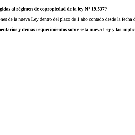
ley
se deberá dictar el nuevo Reglamento de la Ley de Copropiedad
idas al régimen de copropiedad de la ley N° 19.537?
nes de la nueva Ley dentro del plazo de 1 año contado desde la fecha de
mentarios y demás requerimientos sobre esta nueva Ley y las impli