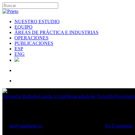
NUESTRO ESTUDIO
EQUIPO
ÁREAS DE PRÁCTICA E INDUSTRIAS
OPERACIONES
PUBLICACIONES
ESP
ENG
Alejandra Bañados
Camila Urzúa
Destacadas
Iván Torrealba
Novedades
Se publicó Ley N° 21.442 que a
By
am@amdiseno.cl
Abril 14, 2022
Abril 19th, 2022
No Comments