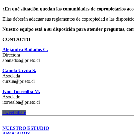
dentro del
plazo de 12 meses
contados desde la publicación de la 
¿En qué situación quedan las comunidades de copropietarios acog
Condominios
.
Ellas deberán adecuar sus reglamentos de copropiedad a las disposicio
Nuestro equipo está a su disposición para atender preguntas, co
CONTACTO
Alejandra Bañados C.
Directora
abanados@prieto.cl
Camila Urzúa S.
Asociada
curzua@prieto.cl
Iván Torrealba M.
Asociado
itorrealba@prieto.cl
Tweet
Share
NUESTRO ESTUDIO
ABOGADOS