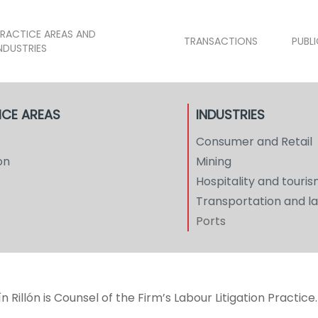
RACTICE AREAS AND
TRANSACTIONS
PUBL
NDUSTRIES
ICE AREAS
INDUSTRIES
Consumer and Retail
on
Mining
Hospitality and touri
Transportation and la
Ports
 Rillón is Counsel of the Firm’s Labour Litigation Practice.