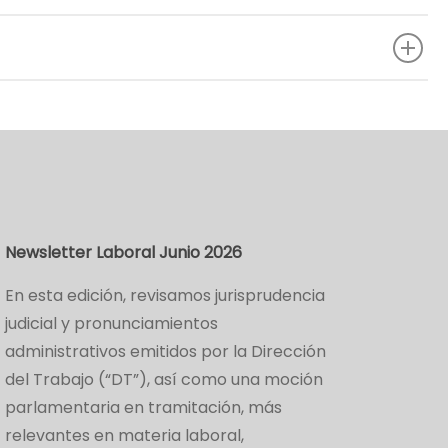
Newsletter Laboral Junio 2026
En esta edición, revisamos jurisprudencia
judicial y pronunciamientos
administrativos emitidos por la Dirección
del Trabajo (“DT”), así como una moción
parlamentaria en tramitación, más
relevantes en materia laboral,