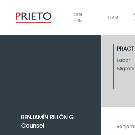
OUR
P
TEAM
FIRM
I
PRACT
Labor
Migrati
BENJAMÍN RILLÓN G.
Counsel
Benjamín