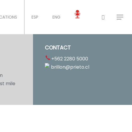
ICATIONS
ESP
ENG
CONTACT
+562 2280 5000
brillon@prieto.cl
sm
st mile