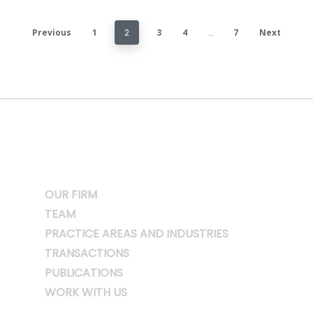
Previous
1
2
3
4
…
7
Next
OUR FIRM
TEAM
PRACTICE AREAS AND INDUSTRIES
TRANSACTIONS
PUBLICATIONS
WORK WITH US