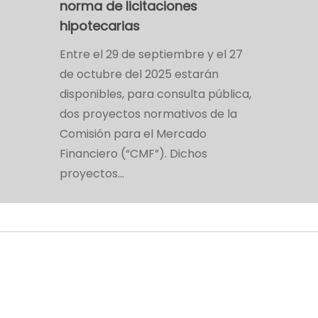
norma de licitaciones
hipotecarias
Entre el 29 de septiembre y el 27
de octubre del 2025 estarán
disponibles, para consulta pública,
dos proyectos normativos de la
Comisión para el Mercado
Financiero (“CMF”). Dichos
proyectos…