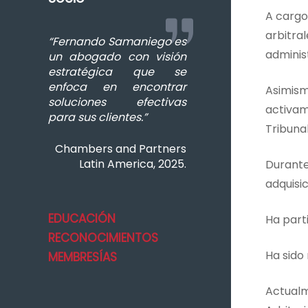
A cargo 
arbitral
“Fernando Samaniego es
adminis
un abogado con visión
estratégica que se
enfoca en encontrar
Asimism
soluciones efectivas
activam
para sus clientes.”
Tribuna
Chambers and Partners
Latin America, 2025.
Durante
adquisi
EDUCACIÓN
Ha part
RECONOCIMIENTOS
Ha sido
MEMBRESÍAS
Actualm