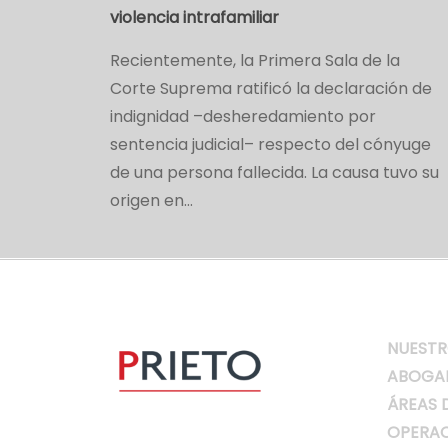
violencia intrafamiliar
Recientemente, la Primera Sala de la
Corte Suprema ratificó la declaración de
indignidad –desheredamiento por
sentencia judicial– respecto del cónyuge
de una persona fallecida. La causa tuvo su
origen en…
NUESTR
ABOGA
ÁREAS 
OPERAC