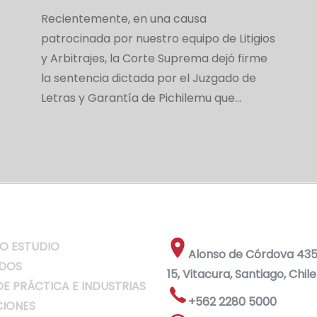
Recientemente, en una causa
patrocinada por nuestro equipo de Litigios
y Arbitrajes, la Corte Suprema dejó firme
la sentencia dictada por el Juzgado de
Letras y Garantía de Pichilemu que…
O ESTUDIO
Alonso de Córdova 4355
DOS
15, Vitacura, Santiago, Chile
DE PRÁCTICA E INDUSTRIAS
+562 2280 5000
IONES