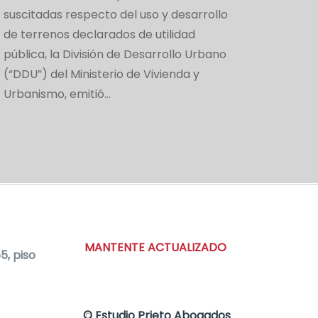
suscitadas respecto del uso y desarrollo
de terrenos declarados de utilidad
pública, la División de Desarrollo Urbano
(“DDU”) del Ministerio de Vivienda y
Urbanismo, emitió…
MANTENTE ACTUALIZADO
, piso
©
Estudio Prieto Abogados