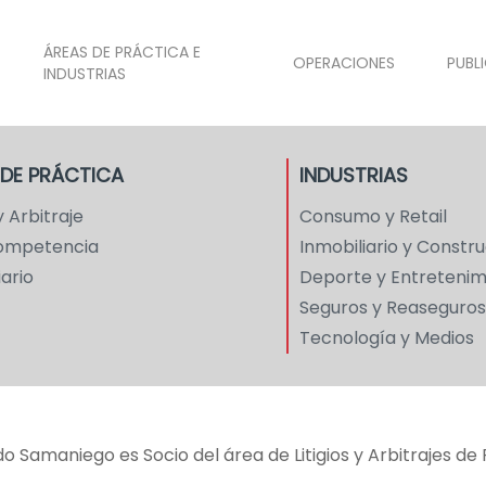
ÁREAS DE PRÁCTICA E
OPERACIONES
PUBL
INDUSTRIAS
 DE PRÁCTICA
INDUSTRIAS
 y Arbitraje
Consumo y Retail
Competencia
Inmobiliario y Constr
iario
Deporte y Entretenim
Seguros y Reaseguros
Tecnología y Medios
 Samaniego es Socio del área de Litigios y Arbitrajes de P