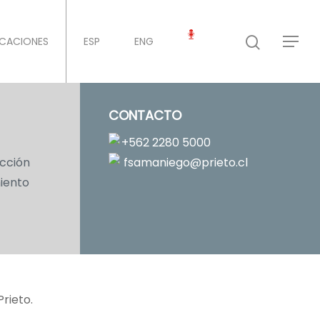
ICACIONES
ESP
ENG
CONTACTO
+562 2280 5000
ucción
fsamaniego@prieto.cl
iento
rieto.