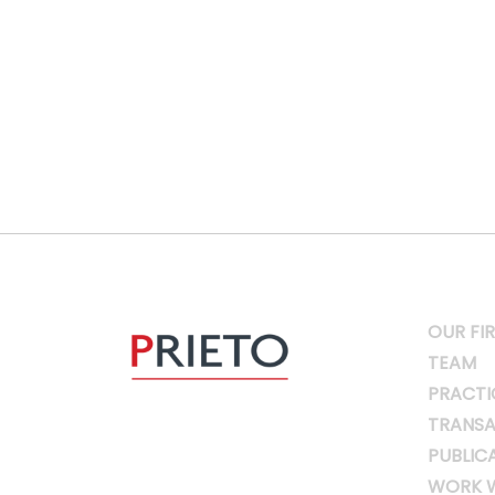
OUR FI
TEAM
PRACTI
TRANSA
PUBLIC
WORK W