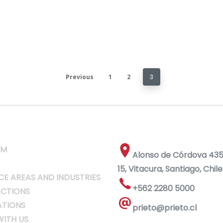
Previous
1
2
3
RM
Alonso de Córdova 4355
15, Vitacura, Santiago, Chile
CE AREAS AND INDUSTRIES
+562 2280 5000
CTIONS
ATIONS
prieto@prieto.cl
ITH US